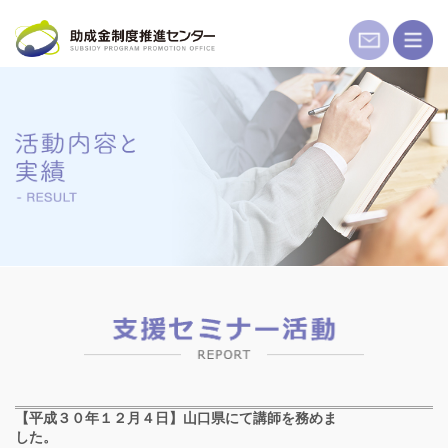
コ
ン
テ
ン
ツ
へ
ス
キ
ッ
プ
【平成３０年１２月４日】山口県にて講師を務めま
した。