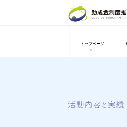
コ
ン
テ
ン
ツ
へ
トップページ
ス
TOP
キ
ッ
プ