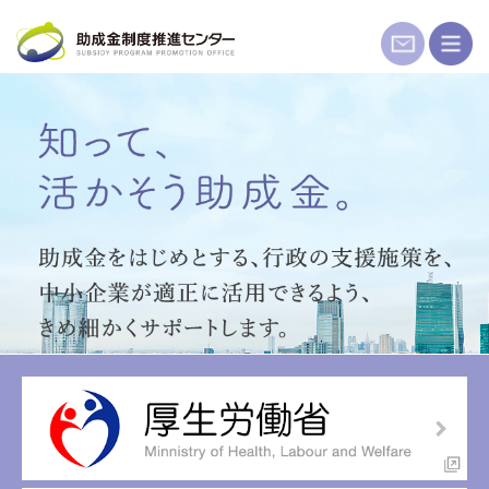
コ
ン
テ
ン
ツ
へ
ス
キ
ッ
プ