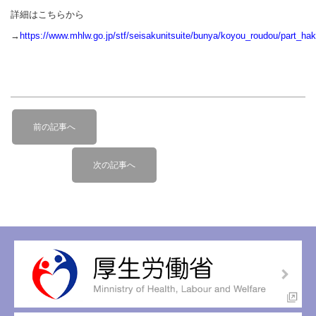
詳細はこちらから
→
https://www.mhlw.go.jp/stf/seisakunitsuite/bunya/koyou_roudou/part_hak
投
前
稿
前の記事へ
の
ナ
記
次
ビ
次の記事へ
事
の
へ
ゲ
記
ー
事
へ
シ
ョ
ン