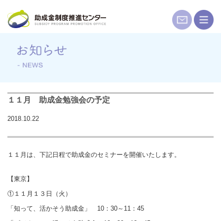
コ
ン
テ
ン
ツ
へ
ス
キ
１１月 助成金勉強会の予定
ッ
2018.10.22
プ
１１月は、下記日程で助成金のセミナーを開催いたします。
【東京】
①１１月１３日（火）
「知って、活かそう助成金」 10：30～11：45