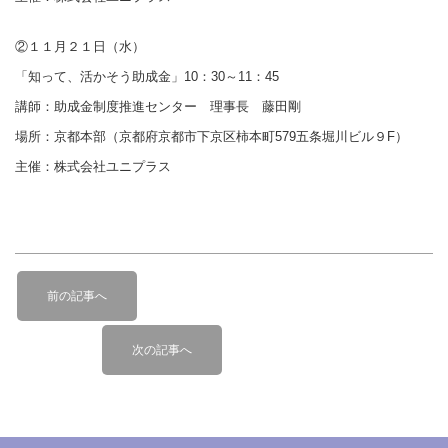
②１１月２１日（水）
「知って、活かそう助成金」10：30～11：45
講師：助成金制度推進センター 理事長 藤田剛
場所：京都本部（京都府京都市下京区柿本町579五条堀川ビル９F）
主催：株式会社ユニプラス
投
前
稿
前の記事へ
の
ナ
記
次
ビ
次の記事へ
事
の
へ
ゲ
記
ー
事
へ
シ