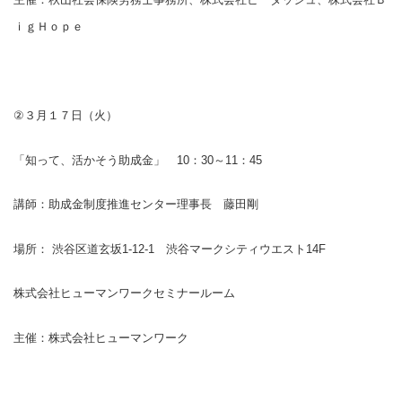
ｉｇＨｏｐｅ
②
３月１７日（火）
「知って、活かそう助成金」
10
：
30
～
11
：
45
講師：助成金制度推進センター理事長 藤田剛
場所： 渋谷区道玄坂
1-12-1
渋谷マークシティウエスト
14F
株式会社ヒューマンワークセミナールーム
主催：株式会社ヒューマンワーク