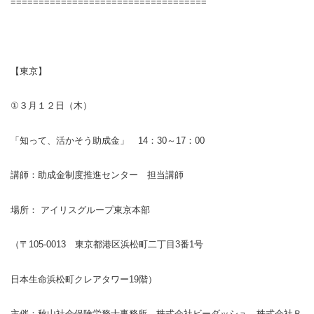
===================================
【東京】
①
３月１２日（木）
「知って、活かそう助成金」
14
：
30
～
17
：
00
講師：助成金制度推進センター 担当講師
場所： アイリスグループ東京本部
（〒
105-0013
東京都港区浜松町二丁目
3
番
1
号
日本生命浜松町クレアタワー
19
階）
主催：秋山社会保険労務士事務所、株式会社ビーダッシュ、株式会社Ｂ