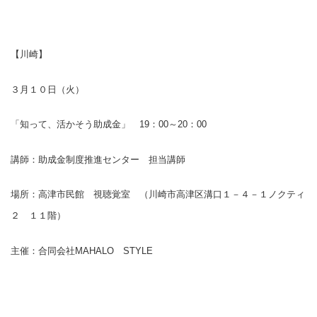
【川崎】
３月１０日（火）
「知って、活かそう助成金」
19
：
00
～
20
：
00
講師：助成金制度推進センター 担当講師
場所：高津市民館 視聴覚室 （川崎市高津区溝口１－４－１ノクティ
２ １１階）
主催：合同会社
MAHALO
STYLE