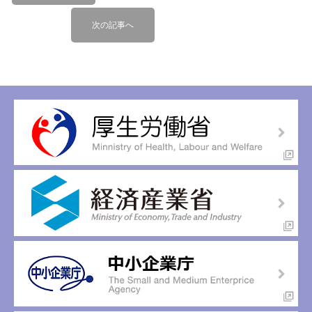
ナ
記
次
ビ
次の記事へ
事
の
へ
ゲ
記
ー
事
へ
シ
ョ
ン