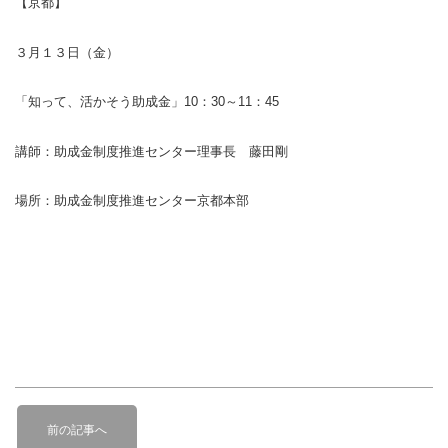
【京都】
３月１３日（金）
「知って、活かそう助成金」
10
：
30
～
11
：
45
講師：助成金制度推進センター理事長 藤田剛
場所：助成金制度推進センター京都本部
投
前
稿
前の記事へ
の