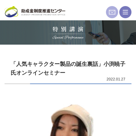
コ
ン
テ
ン
ツ
へ
ス
キ
「人気キャラクター製品の誕生裏話」小渕暁子
ッ
氏オンラインセミナー
プ
2022.01.27