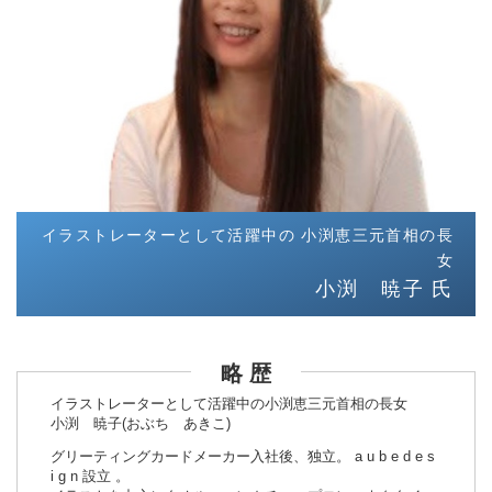
イラストレーターとして活躍中の 小渕恵三元首相の長
女
小渕 暁子 氏
略 歴
イラストレーターとして活躍中の小渕恵三元首相の長女
小渕 暁子(おぶち あきこ)
グリーティングカードメーカー入社後、独立。 a u b e d e s
i g n 設立 。