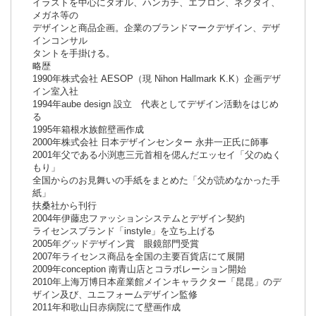
イラストを中心にタオル、ハンカチ、エプロン、ネクタイ、
メガネ等の
デザインと商品企画。企業のブランドマークデザイン、デザ
インコンサル
タントを手掛ける。
略歴
1990年株式会社 AESOP（現 Nihon Hallmark K.K）企画デザ
イン室入社
1994年aube design 設立 代表としてデザイン活動をはじめ
る
1995年箱根水族館壁画作成
2000年株式会社 日本デザインセンター 永井一正氏に師事
2001年父である小渕恵三元首相を偲んだエッセイ「父のぬく
もり」
全国からのお見舞いの手紙をまとめた「父が読めなかった手
紙」
扶桑社から刊行
2004年伊藤忠ファッションシステムとデザイン契約
ライセンスブランド「instyle」を立ち上げる
2005年グッドデザイン賞 眼鏡部門受賞
2007年ライセンス商品を全国の主要百貨店にて展開
2009年conception 南青山店とコラボレーション開始
2010年上海万博日本産業館メインキャラクター「昆昆」のデ
ザイン及び、ユニフォームデザイン監修
2011年和歌山日赤病院にて壁画作成