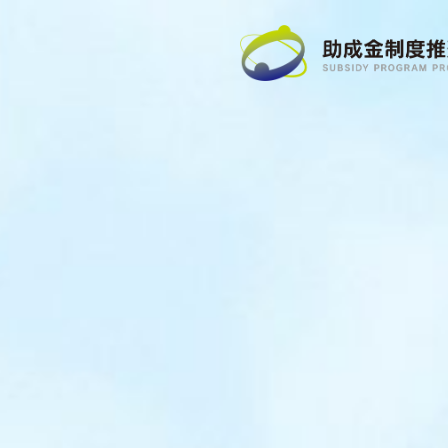
コ
ン
テ
ン
ツ
へ
ス
キ
ッ
プ