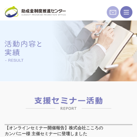
コ
ン
テ
ン
ツ
へ
ス
キ
ッ
プ
【オンラインセミナー開催報告】株式会社こころの
カンパニー様 主催セミナーに登壇しました