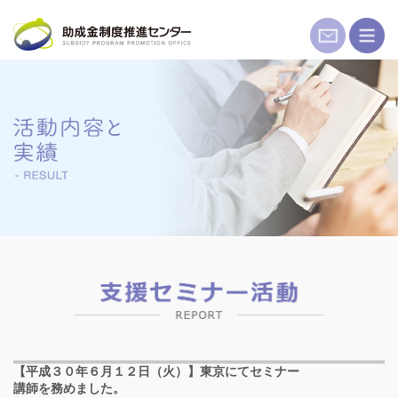
コ
ン
テ
ン
ツ
へ
ス
キ
ッ
プ
【平成３０年６月１２日（火）】東京にてセミナー
講師を務めました。